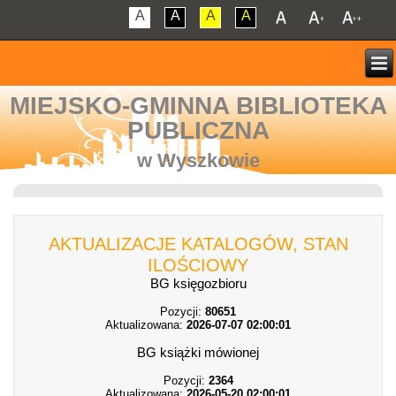
A
A
A
A
MIEJSKO-GMINNA BIBLIOTEKA
PUBLICZNA
w Wyszkowie
AKTUALIZACJE KATALOGÓW, STAN
ILOŚCIOWY
BG księgozbioru
Pozycji:
80651
Aktualizowana:
2026-07-07 02:00:01
BG książki mówionej
Pozycji:
2364
Aktualizowana:
2026-05-20 02:00:01