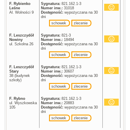
F. Rybienko
Sygnatura:
821.162.1-3
Leśne
Numer inw.:
31018
Al. Wolności 9
Dostępność:
wypożyczana na 30
dni
schowek
zlecenie
F. Leszczydół
Sygnatura:
821-3
Nowiny
Numer inw.:
18494
ul. Szkolna 26
Dostępność:
wypożyczana na 30
dni
schowek
zlecenie
F. Leszczydół
Sygnatura:
821.162.1-3
Stary
Numer inw.:
30607
38 (budynek
Dostępność:
wypożyczana na 30
szkoły)
dni
schowek
zlecenie
F. Rybno
Sygnatura:
821.162.1-3
ul. Wyszkowska
Numer inw.:
20883
105
Dostępność:
wypożyczana na 30
dni
schowek
zlecenie