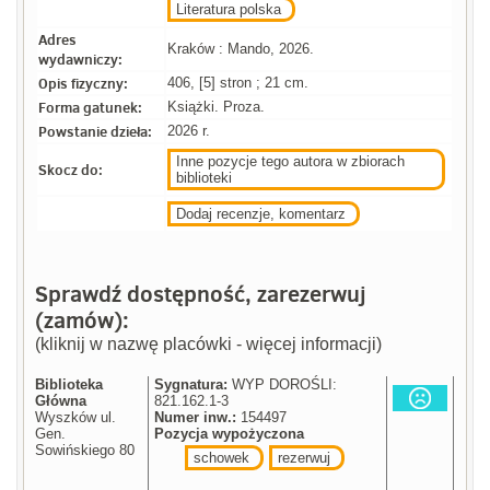
Literatura polska
Adres
Kraków : Mando, 2026.
wydawniczy:
Opis fizyczny:
406, [5] stron ; 21 cm.
Forma gatunek:
Książki. Proza.
Powstanie dzieła:
2026 r.
Inne pozycje tego autora w zbiorach
Skocz do:
biblioteki
Dodaj recenzje, komentarz
Sprawdź dostępność, zarezerwuj
(zamów):
(kliknij w nazwę placówki - więcej informacji)
Biblioteka
Sygnatura:
WYP DOROŚLI:
Główna
821.162.1-3
Wyszków ul.
Numer inw.:
154497
Gen.
Pozycja wypożyczona
Sowińskiego 80
schowek
rezerwuj