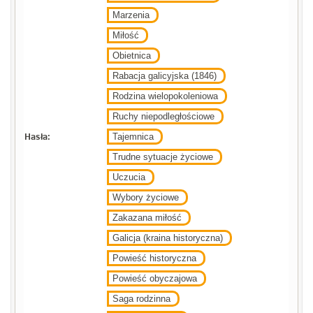
Marzenia
Miłość
Obietnica
Rabacja galicyjska (1846)
Rodzina wielopokoleniowa
Ruchy niepodległościowe
Hasła:
Tajemnica
Trudne sytuacje życiowe
Uczucia
Wybory życiowe
Zakazana miłość
Galicja (kraina historyczna)
Powieść historyczna
Powieść obyczajowa
Saga rodzinna