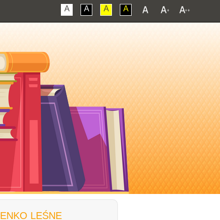
A
A
A
A
IENKO LEŚNE