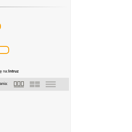
ę na:
Intruz
ania: