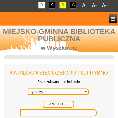
A
A
A
A
MIEJSKO-GMINNA BIBLIOTEKA
PUBLICZNA
w Wyszkowie
KATALOG KSIĘGOZBIORU FILII RYBNO
Przeszukiwanie po indeksie: