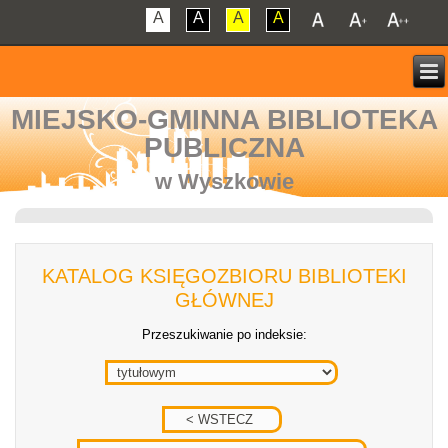
A
A
A
A
MIEJSKO-GMINNA BIBLIOTEKA
PUBLICZNA
w Wyszkowie
KATALOG KSIĘGOZBIORU BIBLIOTEKI
GŁÓWNEJ
Przeszukiwanie po indeksie: